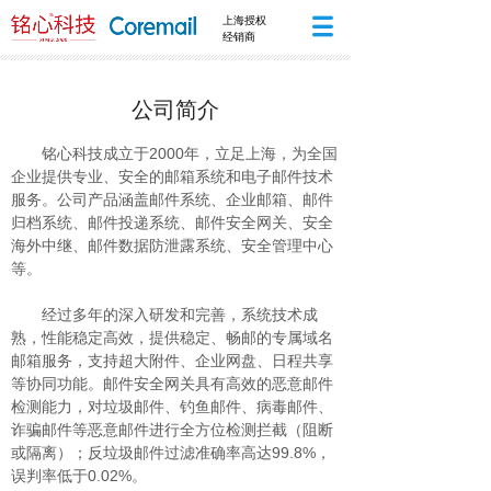
上海授权
经销商
顾客理念：顾客是公司发展之本，以顾客为
公司简介
中心，尊重顾客，理解顾客，**顾客，为顾
客持续提供优质的产品与服务，做顾客永远
铭心科技成立于2000年，立足上海，为全国
的伙伴。
企业提供专业、安全的邮箱系统和电子邮件技术
经营理念：全面发展，规范管理，诚信经
服务。公司产品涵盖邮件系统、企业邮箱、邮件
营，改革创新。
归档系统、邮件投递系统、邮件安全网关、安全
海外中继、邮件数据防泄露系统、安全管理中心
等。
经过多年的深入研发和完善，系统技术成
熟，性能稳定高效，提供稳定、畅邮的专属域名
邮箱服务，支持超大附件、企业网盘、日程共享
等协同功能。邮件安全网关具有高效的恶意邮件
检测能力，对垃圾邮件、钓鱼邮件、病毒邮件、
诈骗邮件等恶意邮件进行全方位检测拦截（阻断
或隔离）；反垃圾邮件过滤准确率高达99.8%，
误判率低于0.02%。